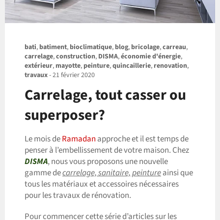
bati
,
batiment
,
bioclimatique
,
blog
,
bricolage
,
carreau
,
carrelage
,
construction
,
DISMA
,
économie d'énergie
,
extérieur
,
mayotte
,
peinture
,
quincaillerie
,
renovation
,
travaux
-
21 février 2020
Carrelage, tout casser ou
superposer?
Le mois de
Ramadan
approche et il est temps de
penser à l’embellissement de votre maison. Chez
DISMA
, nous vous proposons une nouvelle
gamme de
carrelage, sanitaire, peinture
ainsi que
tous les matériaux et accessoires nécessaires
pour les travaux de rénovation.
Pour commencer cette série d’articles sur les