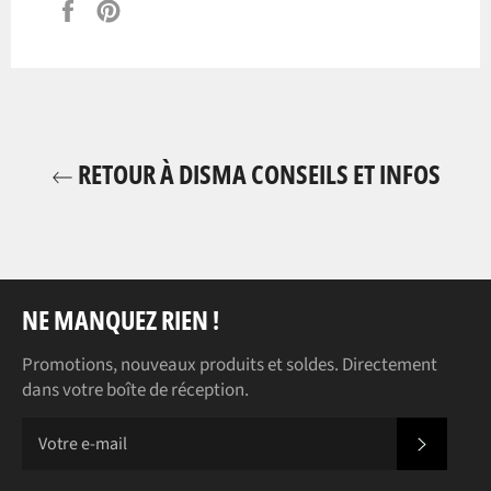
Partager
Épingler
sur
sur
Facebook
Pinterest
RETOUR À DISMA CONSEILS ET INFOS
NE MANQUEZ RIEN !
Promotions, nouveaux produits et soldes. Directement
dans votre boîte de réception.
S'INS