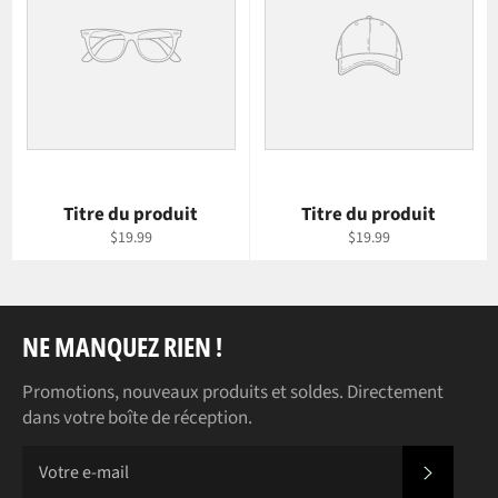
Titre du produit
Titre du produit
$19.99
$19.99
NE MANQUEZ RIEN !
Promotions, nouveaux produits et soldes. Directement
dans votre boîte de réception.
S'INS