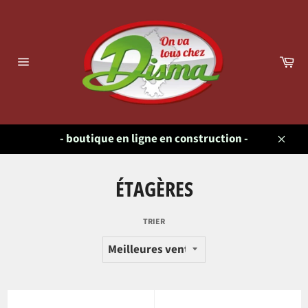
Passer
au
contenu
Pa
Navigation
- boutique en ligne en construction -
Close
ÉTAGÈRES
TRIER