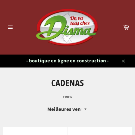
Passer
au
contenu
Pa
Navigation
- boutique en ligne en construction -
Close
CADENAS
TRIER