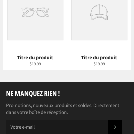
Titre du produit
Titre du produit
$19.99
$19.99
NE MANQUEZ RIEN !
Promotions, nouveaux produits et soldes. Directement
dans votre boîte de réception.
S'INS