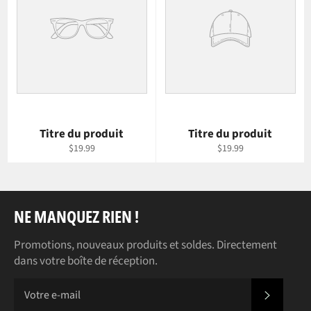
Titre du produit
Titre du produit
$19.99
$19.99
NE MANQUEZ RIEN !
Promotions, nouveaux produits et soldes. Directement
dans votre boîte de réception.
S'INS