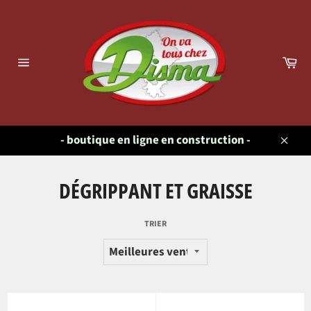
Passer
au
contenu
Pa
Navigation
- boutique en ligne en construction -
Close
DÉGRIPPANT ET GRAISSE
TRIER