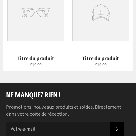
Titre du produit
Titre du produit
$19.99
$19.99
NE MANQUEZ RIEN !
Promotions, nouveaux produits et soldes. Directement
dans votre boîte de réception.
S'INS