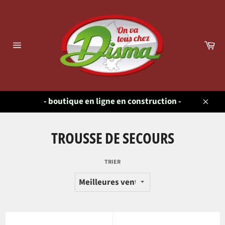
Passer
au
contenu
Pa
Navigation
- boutique en ligne en construction -
Close
TROUSSE DE SECOURS
TRIER