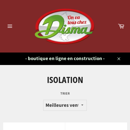
Passer
au
contenu
Pa
Navigation
- boutique en ligne en construction -
Close
ISOLATION
TRIER