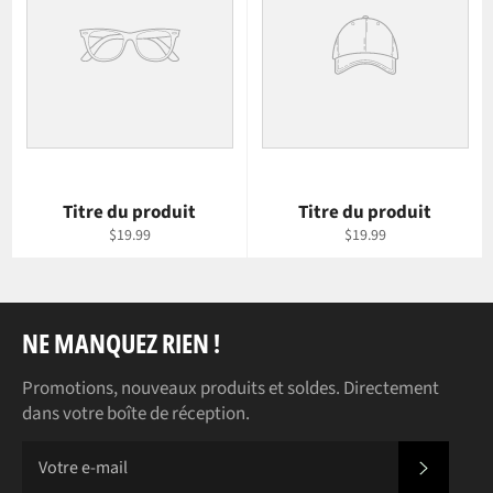
Titre du produit
Titre du produit
$19.99
$19.99
NE MANQUEZ RIEN !
Promotions, nouveaux produits et soldes. Directement
dans votre boîte de réception.
S'INS