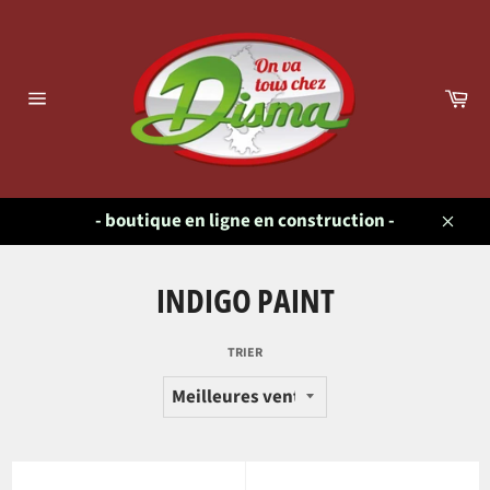
Passer
au
contenu
Pa
Navigation
- boutique en ligne en construction -
Close
INDIGO PAINT
TRIER