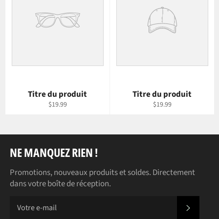
Titre du produit
Titre du produit
$19.99
$19.99
NE MANQUEZ RIEN !
Promotions, nouveaux produits et soldes. Directement
dans votre boîte de réception.
S'INS