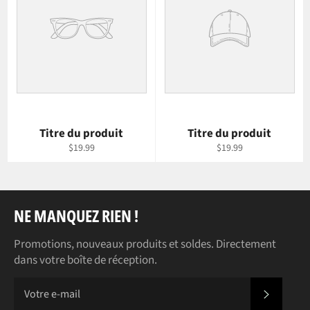
Titre du produit
Titre du produit
$19.99
$19.99
NE MANQUEZ RIEN !
Promotions, nouveaux produits et soldes. Directement
dans votre boîte de réception.
S'INS