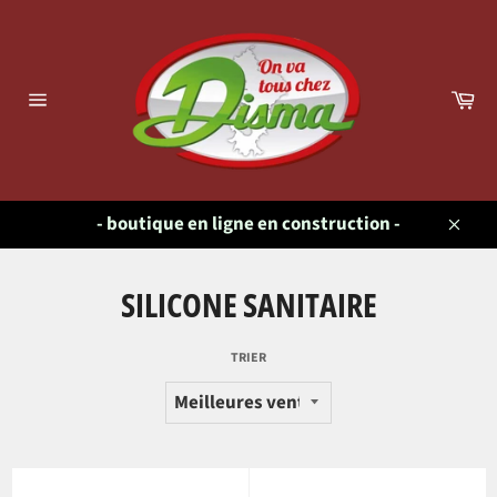
Passer
au
contenu
Pa
Navigation
- boutique en ligne en construction -
Close
SILICONE SANITAIRE
TRIER