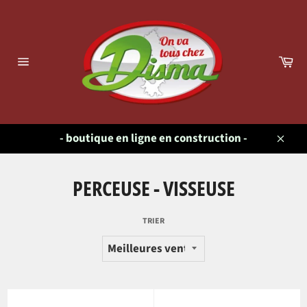
Passer
au
contenu
Pa
Navigation
- boutique en ligne en construction -
Close
PERCEUSE - VISSEUSE
TRIER