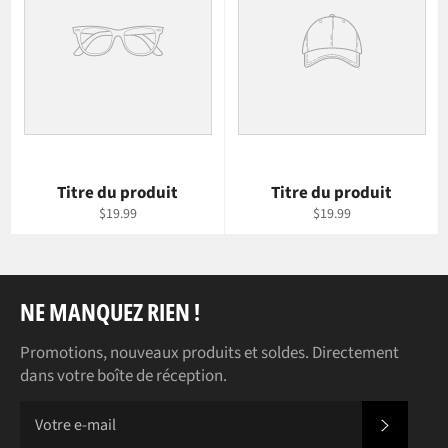
Titre du produit
Titre du produit
$19.99
$19.99
NE MANQUEZ RIEN !
Promotions, nouveaux produits et soldes. Directement
dans votre boîte de réception.
S'INS