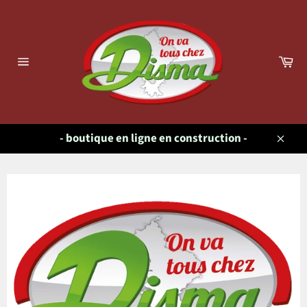
Passer
au
contenu
Pa
Navigation
- boutique en ligne en construction -
Close