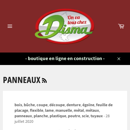
Passer
au
contenu
Pa
Navigation
- boutique en ligne en construction -
Close
RSS
PANNEAUX
bois
,
bûche
,
coupe
,
découpe
,
denture
,
égoïne
,
feuille de
placage
,
flexible
,
lame
,
manuelle
,
métal
,
métaux
,
panneaux
,
planche
,
plastique
,
poutre
,
scie
,
tuyaux
-
28
juillet 2020