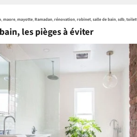
o
,
maore
,
mayotte
,
Ramadan
,
rénovation
,
robinet
,
salle de bain
,
sdb
,
toilet
ain, les pièges à éviter