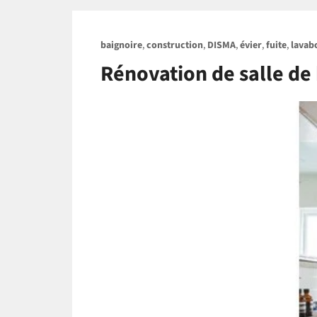
baignoire
,
construction
,
DISMA
,
évier
,
fuite
,
lavab
Rénovation de salle de b