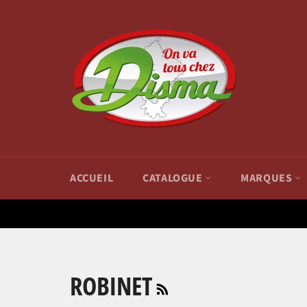
Passer
au
contenu
ACCUEIL
CATALOGUE
MARQUES
RSS
ROBINET