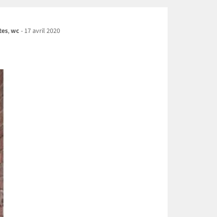
tes
,
wc
-
17 avril 2020